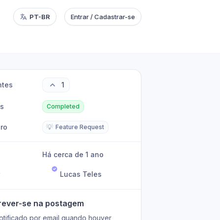
PT-BR
Entrar / Cadastrar-se
ntes
1
us
Completed
ro
💡
Feature Request
Há cerca de 1 ano
r
Lucas Teles
rever-se na postagem
otificado por email quando houver