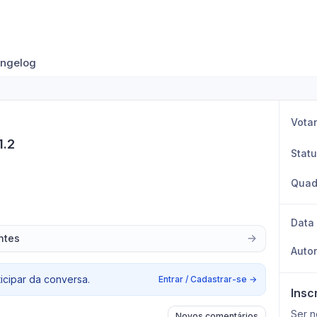
ngelog
Vota
1.2
Stat
Quad
Data
ntes
Auto
ticipar da conversa.
Entrar / Cadastrar-se
→
Insc
Ser n
Novos comentários