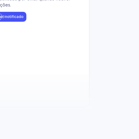
ações.
er notificado