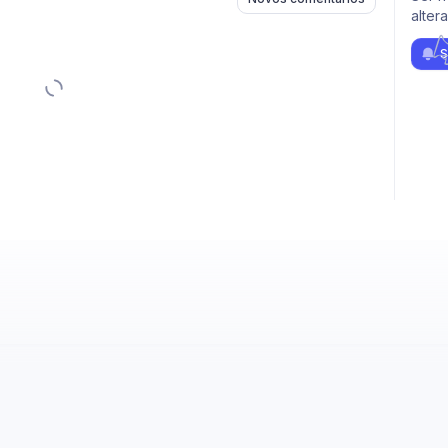
alter
S